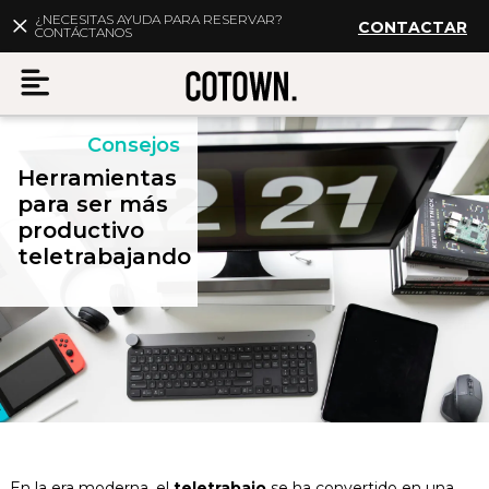
¿NECESITAS AYUDA PARA RESERVAR?
CONTACTAR
CONTÁCTANOS
Consejos
Menu
Herramientas
para ser más
productivo
teletrabajando
ES
Mi cuenta
Destinos
Membership
FAQs
En la era moderna, el
teletrabajo
se ha convertido en una