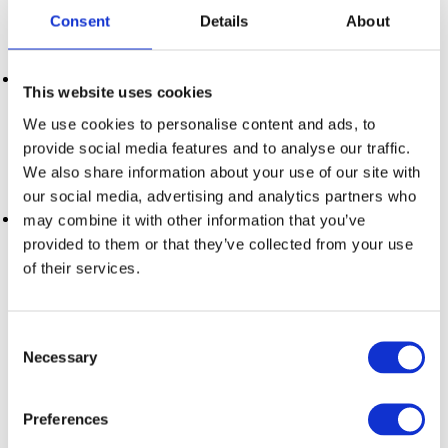
guardar artículos y recursos web para acceder a ellos en un
Consent
Details
About
momento más adecuado sin interrumpir tu flujo de trabajo.
Es necesario para mantener la mente enfocada.
ProductivityOwl: Para mantener la concentración y evitar
This website uses cookies
distracciones en línea, ProductivityOwl es tu mejor aliado.
Esta extensión de Chrome te
permite bloquear el
We use cookies to personalise content and ads, to
acceso a sitios web no relacionados con el trabajo
provide social media features and to analyse our traffic.
durante tu horario laboral. Esto te ayuda a mantener el
We also share information about your use of our site with
enfoque mental y la productividad.
our social media, advertising and analytics partners who
Trello: Para una
gestión efectiva de proyectos y tareas
,
may combine it with other information that you’ve
Trello ofrece una solución visual y colaborativa. Es un
provided to them or that they’ve collected from your use
sistema de listas, tarjetas y tableros. Puedes organizar y
of their services.
asignar tareas, establecer fechas límite y mantener a todo
el equipo informado sobre el progreso del trabajo o
gestionar proyectos de forma eficiente.
Consent
Necessary
Selection
Consejos para una Productividad
Óptima:
Preferences