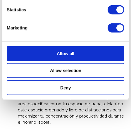
Establecer una Rutina: Mantener una rutina diaria es
Statistics
fundamental para preparar tu mente para el trabajo.
Asigna un tiempo específico para comenzar y finalizar
tu jornada laboral, y sigue pasos que te ayuden a
Marketing
hacer la transición de casa al trabajo efectiva.
Definir un Horario: Aunque trabajes desde cualquier
Allow all
lugar del muendo, es importante establecer límites
claros entre el trabajo y la vida personal. Fija un horario
Allow selection
de trabajo definido y respétalo tanto como sea
posible para evitar el agotamiento y el desgaste.
Deny
Crear un Espacio de Trabajo Dedicado: Designa un
área específica como tu espacio de trabajo. Mantén
este espacio ordenado y libre de distracciones para
maximizar tu concentración y productividad durante
el horario laboral.