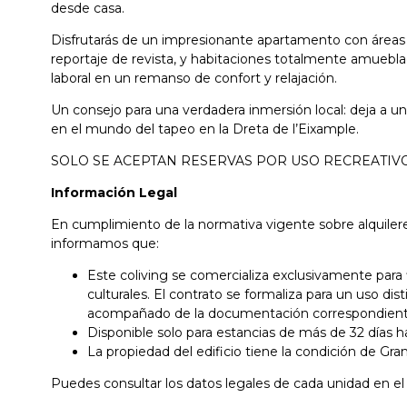
desde casa.
SOR
AIRE
SUMINISTROS: LUZ,
ACONDICIONADO
AGUA Y/O GAS
Disfrutarás de un impresionante apartamento con área
reportaje de revista, y habitaciones totalmente amuebla
laboral en un remanso de confort y relajación.
Un consejo para una verdadera inmersión local: deja a 
en el mundo del tapeo en la Dreta de l’Eixample.
ZA
MANTENIMIENTO
INTERNET WI-FI
SOLO SE ACEPTAN RESERVAS POR USO RECREATIVO
ITARIA
Información Legal
En cumplimiento de la normativa vigente sobre alquile
informamos que:
Este coliving se comercializa exclusivamente para f
culturales. El contrato se formaliza para un uso dis
acompañado de la documentación correspondiente 
Disponible solo para estancias de más de 32 días h
La propiedad del edificio tiene la condición de Gra
Puedes consultar los datos legales de cada unidad en e