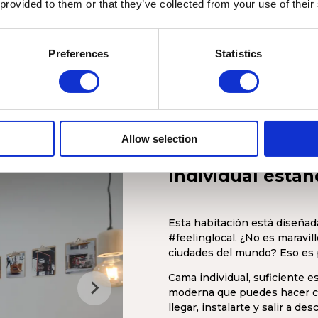
Compartiendo piso con:
 provided to them or that they’ve collected from your use of their
5 a 7 personas
Preferences
Statistics
Solicitar disponibilidad
Allow selection
Individual están
Esta habitación está diseñad
#feelinglocal. ¿No es maravil
ciudades del mundo? Eso es 
Cama individual, suficiente 
moderna que puedes hacer co
llegar, instalarte y salir a des