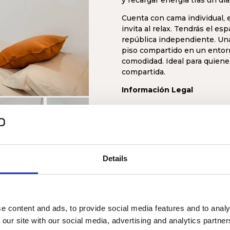
y recargar energía tras un día
Cuenta con cama individual,
invita al relax. Tendrás el es
república independiente. Una 
piso compartido en un entorn
comodidad. Ideal para quiene
compartida.
Información Legal
En cumplimiento de la norma
Cataluña, informamos que:
Este coliving se comerc
ocio, vacacionales o cul
Details
distinto al de vivienda
documentación correspo
Disponible solo para es
La propiedad del edific
n decoración y
a.
e content and ads, to provide social media features and to analy
Puedes consultar los datos l
 our site with our social media, advertising and analytics partn