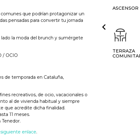
24H ASISTENCIA A
ASCENSOR
EMERGENCIAS
s comunes que podrían protagonizar un
das pensadas para convertir tu jornada
SERVICIO DE
LIMPIEZA EN PISOS
un lado la moda del brunch y sumérgete
COMPARTIDOS
APOYO EN
TERRAZA
 / OCIO
TRÁMITES
COMUNITA
ADMINISTRATIVOS
res de temporada en Cataluña,
ines recreativos, de ocio, vacacionales o
tinto al de vivienda habitual y siempre
que acredite dicha finalidad.
asta 11 meses.
n Tenedor.
l
siguiente enlace
.