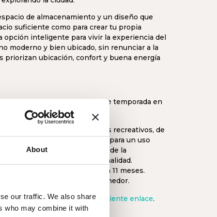
 explorando la ciudad.
 espacio de almacenamiento y un diseño que
pacio suficiente como para crear tu propia
opción inteligente para vivir la experiencia del
o moderno y bien ubicado, sin renunciar a la
s priorizan ubicación, confort y buena energía
tiva vigente sobre alquileres de temporada en
ializa exclusivamente para fines recreativos, de
turales. El contrato se formaliza para un uso
About
 habitual y siempre acompañado de la
ndiente que acredite dicha finalidad.
tancias de más de 32 días hasta 11 meses.
io tiene la condición de Gran Tenedor.
se our traffic. We also share
egales de cada unidad en el
siguiente enlace
.
ers who may combine it with