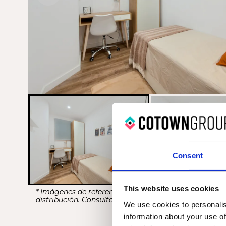
Consent
This website uses cookies
* Imágenes de referencia. Puede haber variaciones e
distribución. Consulta para información más detallad
We use cookies to personalis
information about your use of