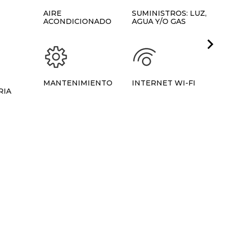
AIRE
SUMINISTROS: LUZ,
2
ACONDICIONADO
AGUA Y/O GAS
E
MANTENIMIENTO
INTERNET WI-FI
A
RIA
T
A