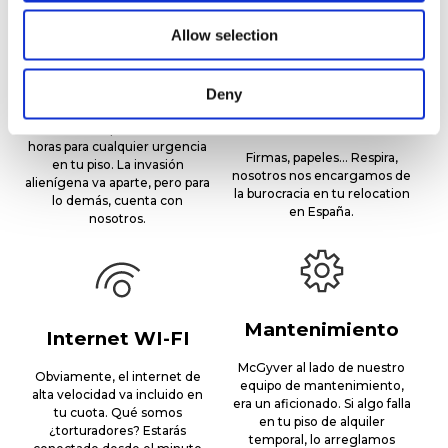
Allow selection
24h Asistencia a
Apoyo en
emergencias
Deny
trámites
administrativos
Estamos disponibles las 24
horas para cualquier urgencia
Firmas, papeles… Respira,
en tu piso. La invasión
nosotros nos encargamos de
alienígena va aparte, pero para
la burocracia en tu relocation
lo demás, cuenta con
en España.
nosotros.
Mantenimiento
Internet WI-FI
McGyver al lado de nuestro
Obviamente, el internet de
equipo de mantenimiento,
alta velocidad va incluido en
era un aficionado. Si algo falla
tu cuota. Qué somos
en tu piso de alquiler
¿torturadores? Estarás
temporal, lo arreglamos