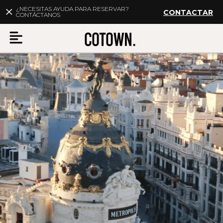
¿NECESITAS AYUDA PARA RESERVAR?
CONTACTAR
CONTÁCTANOS
Menu
ES
Mi cuenta
Destinos
Membership
FAQs