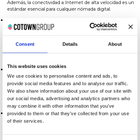
Además, la conectividad a Internet de alta velocidad es un
estándar esencial para cualquier nómada digital.
Valencia
: Se sabe que los espacios de coliving de Valencia
brindan instalaciones modernas. Los edificios de Cotown
en la ciudad incluyen espacios coworking bien equipados,
terrazas para disfrutar del clima mediterráneo y espacios
Consent
Details
About
comunes que facilitan la interacción entre residentes.
3. Comunidad y networking
This website uses cookies
Barcelona
: La comunidad en el coliving de Barcelona es
internacional y multicultural para su beneficio en términos
We use cookies to personalise content and ads, to
de networking y colaboraciones potenciales. Cotown
provide social media features and to analyse our traffic.
organiza eventos ocasionales que fomentan la interacción
We also share information about your use of our site with
entre los residentes, creando un ambiente propicio para
our social media, advertising and analytics partners who
hacer contactos valiosos y amistades duraderas.
may combine it with other information that you’ve
Valencia
: Valencia, siendo más pequeña que Barcelona, no
provided to them or that they’ve collected from your use
se queda atrás en comunidad. Valencia es una ciudad
of their services.
donde verás vida en cualquier esquina, su gente tan abierta
y su clima fomentan a crear conexiones y compartir
momentos muy
guays
con su gente. Valencia invita a