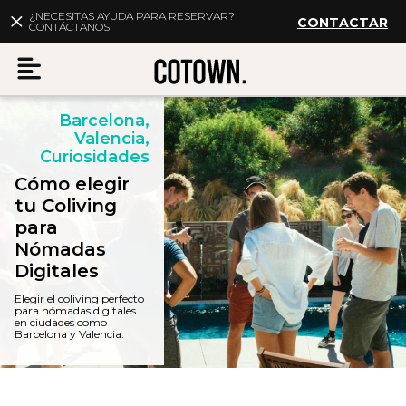
¿NECESITAS AYUDA PARA RESERVAR?
CONTACTAR
CONTÁCTANOS
Barcelona,
Menu
Valencia,
Curiosidades
Cómo elegir
tu Coliving
para
ES
Mi cuenta
Nómadas
Digitales
Destinos
Elegir el coliving perfecto
para nómadas digitales
en ciudades como
Membership
Barcelona y Valencia.
FAQs