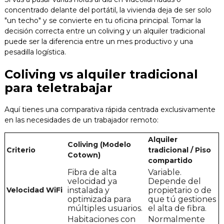
concentrado delante del portátil, la vivienda deja de ser solo
Blog
"un techo" y se convierte en tu oficina principal. Tomar la
decisión correcta entre un coliving y un alquiler tradicional
Contacto
puede ser la diferencia entre un mes productivo y una
pesadilla logística.
Coliving vs alquiler tradicional
para teletrabajar
Aquí tienes una comparativa rápida centrada exclusivamente
en las necesidades de un trabajador remoto:
Alquiler
Coliving (Modelo
Criterio
tradicional / Piso
Cotown)
compartido
Fibra de alta
Variable.
velocidad ya
Depende del
Velocidad WiFi
instalada y
propietario o de
optimizada para
que tú gestiones
múltiples usuarios.
el alta de fibra.
Habitaciones con
Normalmente