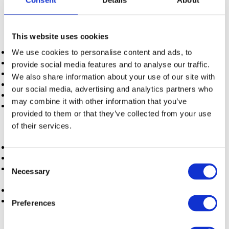
zonas céntricas).
Opción A: Coliving en edificio gestionado
This website uses cookies
Alquiler habitación coliving:
900 € / mes
We use cookies to personalise content and ads, to
Suministros (Luz, agua, gas, WiFi):
Incluidos
provide social media features and to analyse our traffic.
Limpieza y mantenimiento:
Incluido
We also share information about your use of our site with
Mobiliario y escritorio:
Incluido
our social media, advertising and analytics partners who
Fianza:
1 mes (recuperable)
may combine it with other information that you’ve
Desembolso total estancia: 2.700 €
(más fianza).
provided to them or that they’ve collected from your use
of their services.
Opción B: Piso compartido tradicional
Habitación en piso compartido:
600 € / mes
Suministros + WiFi:
\~135 € / mes
Consent
Equipamiento básico oficina:
\~250 € (Silla ergonómica,
Necessary
Selection
lámpara y escritorio si no tiene).
Fianza:
1-2 meses (600 - 1.200 €).
Desembolso total estimado: 2.455 €
(más fianza y
Preferences
posibles penalizaciones por contrato corto).