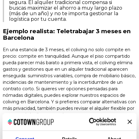
segura. El alquiler tradicional compensa si
buscas maximizar el ahorro a muy largo plazo
(más de un año) y no te importa gestionar la
logística por tu cuenta.
Ejemplo realista: Teletrabajar 3 meses en
Barcelona
En una estancia de 3 meses, el coliving no solo compite en
precio: compite en tranquilidad. Aunque el piso compartido
pueda parecer más barato a primera vista, el coliving elimina
gastos y gestiones que en un alquiler tradicional aparecen
enseguida: suministros variables, compra de mobiliario básico,
incidencias de mantenimiento y la incertidumbre de un
contrato corto. Si quieres ver opciones pensadas para
nómadas digitales, puedes explorar nuestros espacios de
coliving en Barcelona. Y si prefieres comparar alternativas con
más privacidad, también puedes revisar el alquiler flexible por
meses o el alquiler temporal.
Imagina que vienes a Barcelona a teletrabajar durante un
trimestre con un presupuesto medio. ¿Cuánto te costaría
realmente cada opción?
(Cifras estimadas para 2026 en
Consent
Details
About