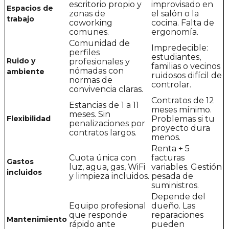
escritorio propio y
improvisado en
Espacios de
zonas de
el salón o la
trabajo
coworking
cocina. Falta de
comunes.
ergonomía.
Comunidad de
Impredecible:
perfiles
estudiantes,
Ruido y
profesionales y
familias o vecinos
nómadas con
ambiente
ruidosos difícil de
normas de
controlar.
convivencia claras.
Contratos de 12
Estancias de 1 a 11
meses mínimo.
meses. Sin
Flexibilidad
Problemas si tu
penalizaciones por
proyecto dura
contratos largos.
menos.
Renta + 5
Cuota única con
facturas
Gastos
luz, agua, gas, WiFi
variables. Gestión
incluidos
y limpieza incluidos.
pesada de
suministros.
Depende del
Equipo profesional
dueño. Las
que responde
reparaciones
Mantenimiento
rápido ante
pueden