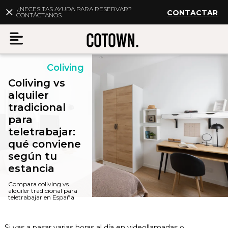
¿NECESITAS AYUDA PARA RESERVAR?
CONTACTAR
CONTÁCTANOS
Coliving
Menu
Coliving vs
alquiler
tradicional
para
ES
Mi cuenta
teletrabajar:
qué conviene
según tu
Destinos
estancia
Membership
Compara coliving vs
alquiler tradicional para
teletrabajar en España
FAQs
Si vas a pasar varias horas al día en videollamadas o